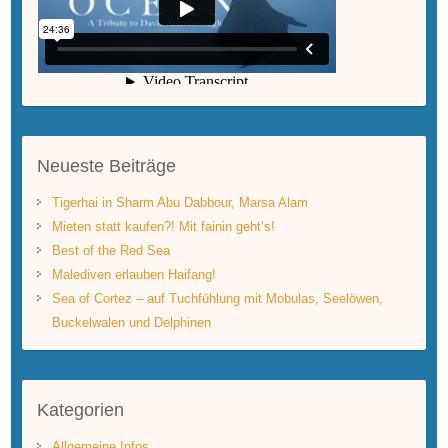
Neueste Beiträge
Tigerhai in Sharm Abu Dabbour, Marsa Alam
Mieten statt kaufen?! Mit fainin geht’s!
Best of the Red Sea
Malediven erlauben Haifang!
Sea of Cortez – auf Tuchfühlung mit Mobulas, Seelöwen,
Buckelwalen und Delphinen
Kategorien
Allgemeine Infos