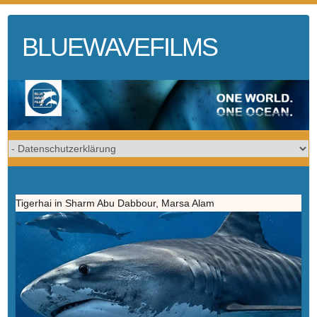
Skip
to
BLUEWAVEFILMS
content
Tigerhai in Sharm Abu Dabbour, Marsa Alam